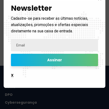
Newsletter
Cadastre-se para receber as últimas notícias,
atualizações, promoções e ofertas especiais
diretamente na sua caixa de entrada.
Soluções em gestão para sua empresa.
2025 © Todos os direitos reservados.
Mapa do site
X
Home
DPO
Cybersegurança