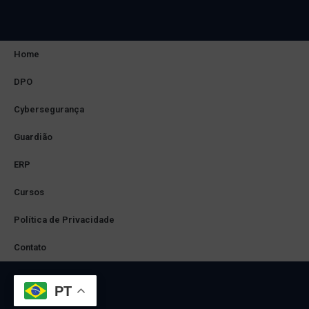
Home
DPO
Cybersegurança
Guardião
ERP
Cursos
Política de Privacidade
Contato
PT