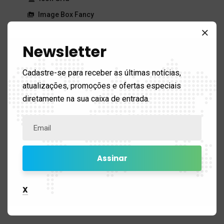
Image Box Fancy
Cover Boxes
Newsletter
Newsletters
Cadastre-se para receber as últimas notícias,
atualizações, promoções e ofertas especiais
Typography
diretamente na sua caixa de entrada.
Custom Fonts
Highlights
Blockquote
Dropcaps
Message Box
X
Lists
Titles